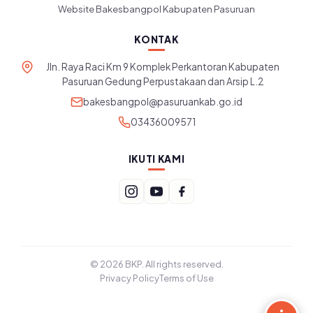
Website Bakesbangpol Kabupaten Pasuruan
KONTAK
Jln. Raya Raci Km 9 Komplek Perkantoran Kabupaten
Pasuruan Gedung Perpustakaan dan Arsip L.2
bakesbangpol@pasuruankab.go.id
03436009571
IKUTI KAMI
© 2026 BKP. All rights reserved.
Privacy Policy
Terms of Use