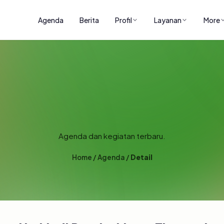
Agenda
Berita
Profil
Layanan
More
AGENDA
Agenda dan kegiatan terbaru.
Home
/
Agenda
/
Detail