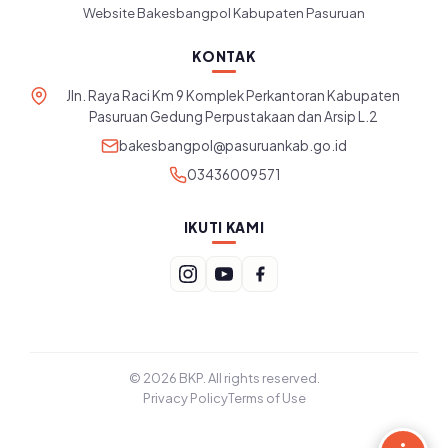
Website Bakesbangpol Kabupaten Pasuruan
KONTAK
Jln. Raya Raci Km 9 Komplek Perkantoran Kabupaten
Pasuruan Gedung Perpustakaan dan Arsip L.2
bakesbangpol@pasuruankab.go.id
03436009571
IKUTI KAMI
© 2026 BKP. All rights reserved.
Privacy Policy
Terms of Use