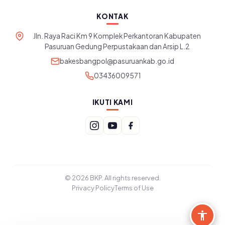
KONTAK
Jln. Raya Raci Km 9 Komplek Perkantoran Kabupaten
Pasuruan Gedung Perpustakaan dan Arsip L.2
bakesbangpol@pasuruankab.go.id
03436009571
IKUTI KAMI
© 2026 BKP. All rights reserved.
Privacy Policy
Terms of Use